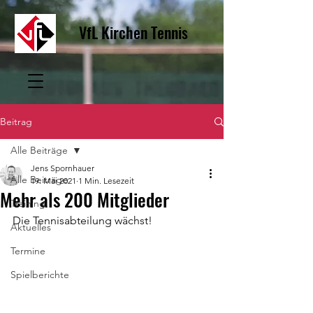
VfL Kirchen Tennis
Beitrag
Alle Beiträge
Jens Spornhauer
Alle Beiträge
19. Mai 2021
1 Min. Lesezeit
Mehr als 200 Mitglieder
Training
Die Tennisabteilung wächst!
Aktuelles
Termine
Spielberichte